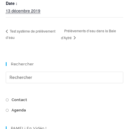
Date :
13 décembre 2019
Prélèvements d’eau dans la Baie
Test système de prélèvement
d’eau
d’Aytré
Rechercher
Pre
Es
to
cl
Contact
the
Agenda
se
pan
PAMELi En Vidéo !