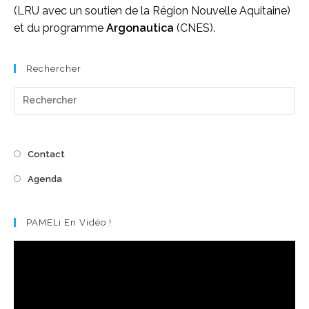
(LRU avec un soutien de la Région Nouvelle Aquitaine)
et du programme
Argonautica
(CNES).
Rechercher
Pre
Es
to
cl
Contact
the
Agenda
se
pan
PAMELi En Vidéo !
Lecteur
vidéo